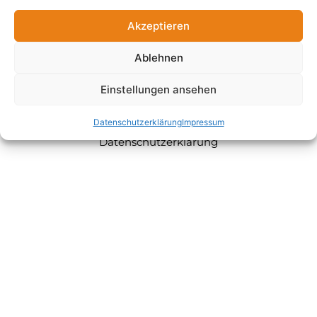
76189 Karlsruhe
Akzeptieren
mail@prowatec.de
Ablehnen
Einstellungen ansehen
Impressum
Datenschutzerklärung
Impressum
Datenschutzerklärung